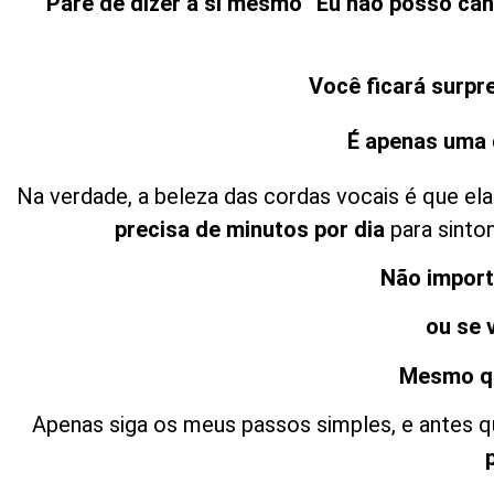
Pare de dizer a si mesmo “Eu não posso can
Você ficará surpr
É apenas uma 
Na verdade, a beleza das cordas vocais é que e
precisa de minutos por dia
para sinto
Não import
ou se 
Mesmo qu
Apenas siga os meus passos simples, e antes 