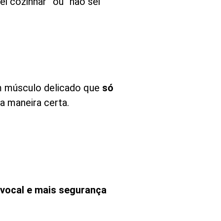
i cozinhar” ou “não sei
um músculo delicado que
só
a maneira certa.
e vocal e mais segurança