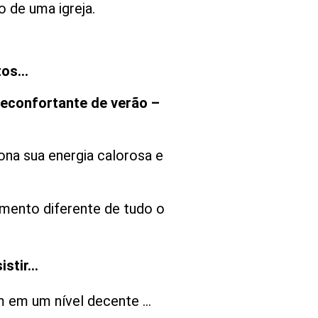
 de uma igreja.
itos…
reconfortante de verão –
na sua energia calorosa e
imento diferente de tudo o
istir…
m em um nível decente …