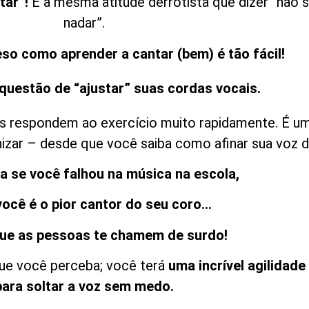
tar”!
É a mesma atitude derrotista que dizer “não se
nadar”.
eso como aprender a cantar (bem) é tão fácil!
questão de “ajustar” suas cordas vocais.
las respondem ao exercício muito rapidamente. É 
nizar – desde que você saiba como afinar sua voz d
a se você falhou na música na escola,
você é o pior cantor do seu coro…
e as pessoas te chamem de surdo!
que você perceba; você terá
uma incrível agilidad
para soltar a voz sem medo.