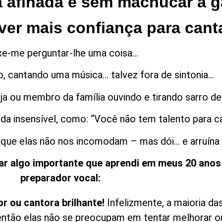
 afinada e sem machucar a g
er mais confiança para cant
xe-me perguntar-lhe uma coisa…
ho, cantando uma música… talvez fora de sintonia…
ja ou membro da família ouvindo e tirando sarro d
ada insensível, como: “Você não tem talento para c
ue elas não nos incomodam – mas dói… e arruína a
ar algo importante que aprendi em meus 20 anos 
preparador vocal:
or ou cantora brilhante!
Infelizmente, a maioria d
ntão elas não se preocupam em tentar melhorar ou